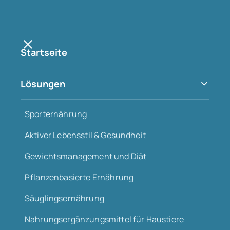
Startseite
Sporternährung
Lösungen
Athleten wollen an ihre Grenzen gehen. Wir
unterstützen Ihre Marke, damit sie ihre Ziele
Sporternährung
erreichen können. Mit Rezepturen, die gezielt wirken.
Aktiver Lebensstil & Gesundheit
Vom Muskelaufbau bis zur Regeneration.
Gewichtsmanagement und Diät
Produkt-Konfigurator
Pflanzenbasierte Ernährung
Säuglingsernährung
Nahrungsergänzungsmittel für Haustiere