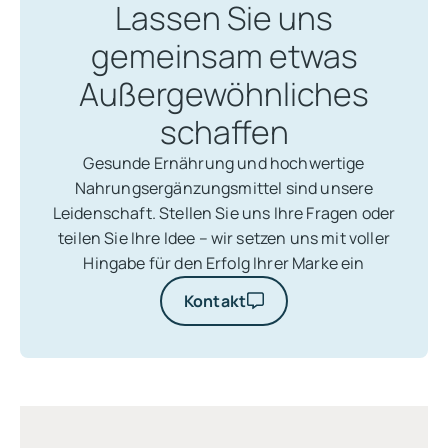
Lassen Sie uns
Zusätzlich betreut Sie ein Produktmanager, der den
Entwicklungsprozess überwacht. So garantieren wir,
gemeinsam etwas
dass Ihr Produkt allen Ihren Anforderungen und
Außergewöhnliches
Zeitvorgaben entspricht.
Unser Team begleitet Sie in jeder Phase des Prozesses
schaffen
– von der ersten Idee bis zur finalen Umsetzung
Gesunde Ernährung und hochwertige
Nahrungsergänzungsmittel sind unsere
Leidenschaft. Stellen Sie uns Ihre Fragen oder
teilen Sie Ihre Idee – wir setzen uns mit voller
Hingabe für den Erfolg Ihrer Marke ein
Kontakt