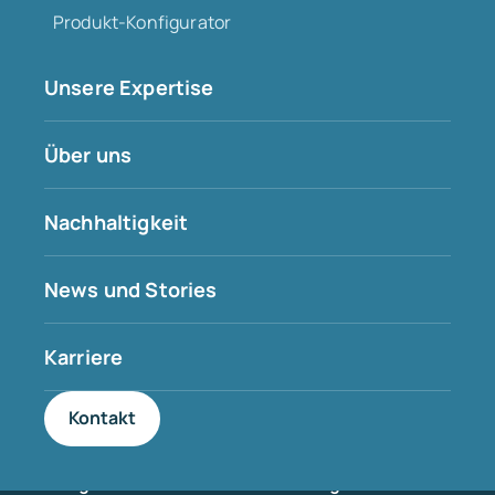
Produkt-Konfigurator
Gesunde Ernährung für jeden
Athleten
Unsere Expertise
Über uns
Nachhaltigkeit
Muskelaufbau
Leistung
News und Stories
Karriere
Kontakt
Flüssigkeitszufuhr und
Regeneration